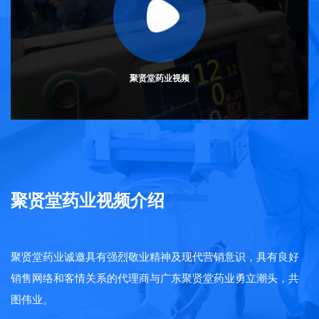
难关头的表现去辨别和了解。一般来说，崇德“向善”的人都是崇
德“向好”的人，这样的人敢于担当、勇于负责，善于打基础谋长
远，选拔这样的人，可以让公司放心、让客户满意。把崇德向
善作为公司选拔人才的风向标，即可以保持企业团队的纯洁性
聚贤堂药业视频
和先进性，又能发扬积极奋进、始终如一、昂扬向上的精神面
貌，更能从容应对各种复杂环境等挑战。
总之，崇德向善不仅是中华民族的传统美德，更是公司的
文化理念，作为聚贤堂人，要大力弘扬这种美德，不断提升公
司的文化软实力，为实现公司规划的中长期目标奠定坚实基
聚贤堂药业视频介绍
础。
聚贤堂药业诚邀具有强烈敬业精神及现代营销意识，具有良好
销售网络和客情关系的代理商与广东聚贤堂药业勇立潮头，共
图伟业。